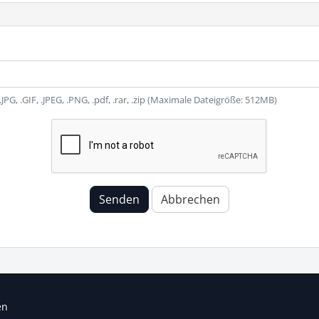
 .JPG, .GIF, .JPEG, .PNG, .pdf, .rar, .zip (Maximale Dateigröße: 512MB)
Senden
Abbrechen
en