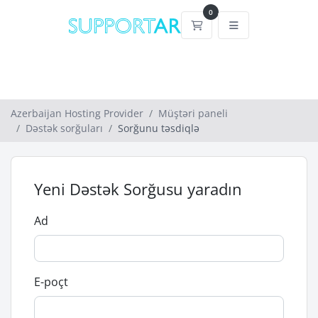
0
Səbət
Azerbaijan Hosting Provider
Müştəri paneli
Dəstək sorğuları
Sorğunu təsdiqlə
Yeni Dəstək Sorğusu yaradın
Ad
E-poçt