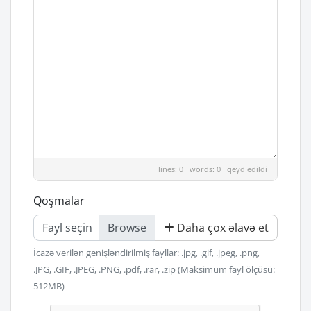
lines: 0 words: 0
qeyd edildi
Qoşmalar
Fayl seçin
Daha çox əlavə et
İcazə verilən genişləndirilmiş fayllar: .jpg, .gif, .jpeg, .png,
.JPG, .GIF, .JPEG, .PNG, .pdf, .rar, .zip (Maksimum fayl ölçüsü:
512MB)