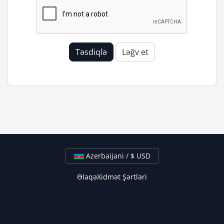
Təsdiqlə
Ləğv et
Azerbaijani / $ USD
Əlaqə
Xidmət Şərtləri
Müəllif hüquqları © 2026 Support AR استضافة الدعم العربي.
Bütün hüquqlar qorunur.