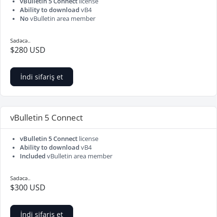
vBulletin 5 Connect
license
Ability to download
vB4
No
vBulletin area member
Sadəcə..
$280 USD
İndi sifariş et
vBulletin 5 Connect
vBulletin 5 Connect
license
Ability to download
vB4
Included
vBulletin area member
Sadəcə..
$300 USD
İndi sifariş et