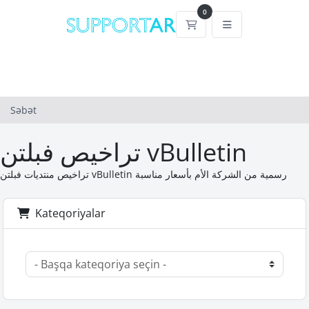
0
Səbət
Səbət
تراخيص فبلتن vBulletin
تراخيص منتديات فبلتن vBulletin رسمية من الشركة الأم بأسعار مناسبة
Kateqoriyalar