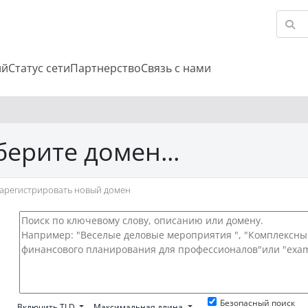
ий
Статус сети
Партнерство
Связь с нами
ерите домен...
арегистрировать новый домен
Безопасный поиск
Включить TLD
Максимальная длина