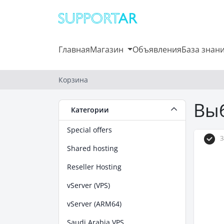
Главная
Магазин
Объявления
База знан
Корзина
Выб
Категории
Special offers
З
Shared hosting
Reseller Hosting
vServer (VPS)
vServer (ARM64)
Saudi Arabia VPS