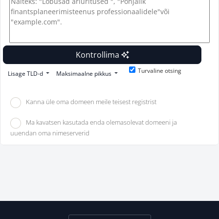
Kontrollima
Turvaline otsing
Lisage TLD-d
Maksimaalne pikkus
Kanna üle oma domeen meile teisest registrist
Ma kavatsen kasutada enda olemasolevat domeeni ja
uuendan oma nimeserverid